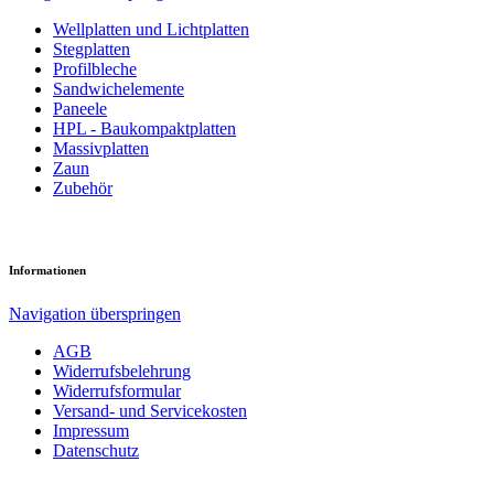
Well­platten und Licht­platten
Steg­platten
Profil­bleche
Sandwich­elemente
Paneele
HPL - Bau­kompakt­platten
Massiv­platten
Zaun
Zubehör
Informationen
Navigation überspringen
AGB
Widerrufsbelehrung
Widerrufsformular
Versand- und Servicekosten
Impressum
Datenschutz