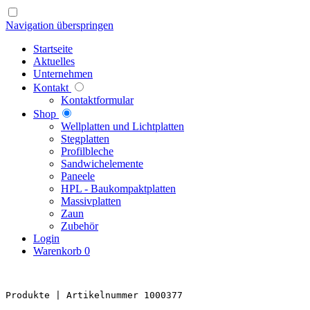
Navigation überspringen
Startseite
Aktuelles
Unternehmen
Kontakt
Kontaktformular
Shop
Well­platten und Licht­platten
Steg­platten
Profil­bleche
Sandwich­elemente
Paneele
HPL - Bau­kompakt­platten
Massiv­platten
Zaun
Zubehör
Login
Warenkorb
0
Produkte 
| Artikelnummer 1000377