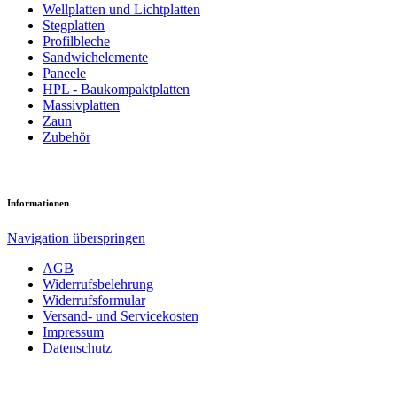
Well­platten und Licht­platten
Steg­platten
Profil­bleche
Sandwich­elemente
Paneele
HPL - Bau­kompakt­platten
Massiv­platten
Zaun
Zubehör
Informationen
Navigation überspringen
AGB
Widerrufsbelehrung
Widerrufsformular
Versand- und Servicekosten
Impressum
Datenschutz