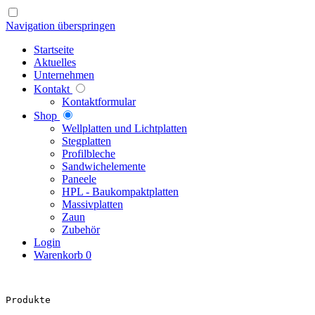
Navigation überspringen
Startseite
Aktuelles
Unternehmen
Kontakt
Kontaktformular
Shop
Well­platten und Licht­platten
Steg­platten
Profil­bleche
Sandwich­elemente
Paneele
HPL - Bau­kompakt­platten
Massiv­platten
Zaun
Zubehör
Login
Warenkorb
0
Produkte