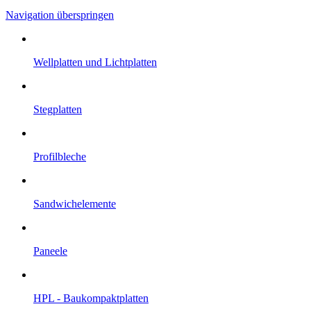
Navigation überspringen
Well­platten und Licht­platten
Steg­platten
Profil­bleche
Sandwich­elemente
Paneele
HPL - Bau­kompakt­platten