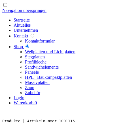
Navigation überspringen
Startseite
Aktuelles
Unternehmen
Kontakt
Kontaktformular
Shop
Well­platten und Licht­platten
Steg­platten
Profil­bleche
Sandwich­elemente
Paneele
HPL - Bau­kompakt­platten
Massiv­platten
Zaun
Zubehör
Login
Warenkorb
0
Produkte 
| Artikelnummer 1001115