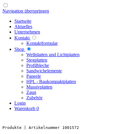
Navigation überspringen
Startseite
Aktuelles
Unternehmen
Kontakt
Kontaktformular
Shop
Well­platten und Licht­platten
Steg­platten
Profil­bleche
Sandwich­elemente
Paneele
HPL - Bau­kompakt­platten
Massiv­platten
Zaun
Zubehör
Login
Warenkorb
0
Produkte 
| Artikelnummer 1001572