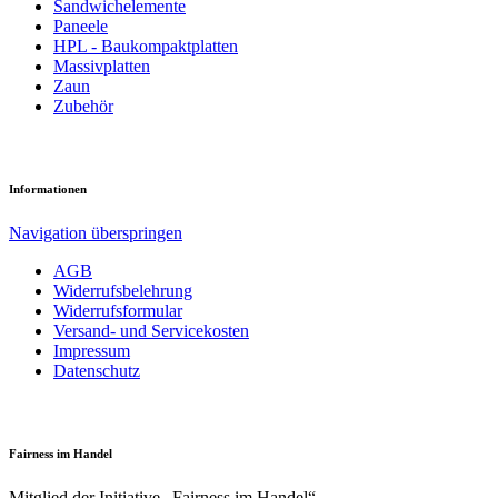
Sandwich­elemente
Paneele
HPL - Bau­kompakt­platten
Massiv­platten
Zaun
Zubehör
Informationen
Navigation überspringen
AGB
Widerrufsbelehrung
Widerrufsformular
Versand- und Servicekosten
Impressum
Datenschutz
Fairness im Handel
Mitglied der Initiative „Fairness im Handel“.