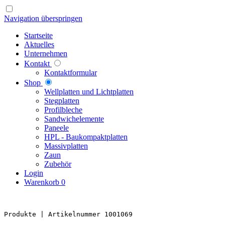
Navigation überspringen
Startseite
Aktuelles
Unternehmen
Kontakt
Kontaktformular
Shop
Well­platten und Licht­platten
Steg­platten
Profil­bleche
Sandwich­elemente
Paneele
HPL - Bau­kompakt­platten
Massiv­platten
Zaun
Zubehör
Login
Warenkorb
0
Produkte 
| Artikelnummer 1001069