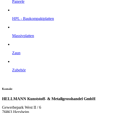
Paneele
HPL - Bau­kompakt­platten
Massiv­platten
Zaun
Zubehör
Kontakt
HELLMANN Kunststoff- & Metallgrosshandel GmbH
Gewerbepark West II / 6
76863 Herxheim