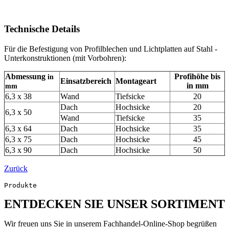
Technische Details
Für die Befestigung von Profilblechen und Lichtplatten auf Stahl -
Unterkonstruktionen (mit Vorbohren):
Abmessung
Profihöhe bis
in
Einsatzbereich
Montageart
in mm
mm
6,3 x 38
Wand
Tiefsicke
20
Dach
Hochsicke
20
6,3 x 50
Wand
Tiefsicke
35
6,3 x 64
Dach
Hochsicke
35
6,3 x 75
Dach
Hochsicke
45
6,3 x 90
Dach
Hochsicke
50
Zurück
Produkte
ENTDECKEN SIE UNSER SORTIMENT
Wir freuen uns Sie in unserem Fachhandel-Online-Shop begrüßen