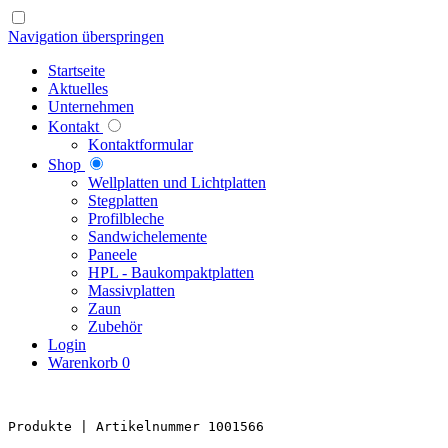
Navigation überspringen
Startseite
Aktuelles
Unternehmen
Kontakt
Kontaktformular
Shop
Well­platten und Licht­platten
Steg­platten
Profil­bleche
Sandwich­elemente
Paneele
HPL - Bau­kompakt­platten
Massiv­platten
Zaun
Zubehör
Login
Warenkorb
0
Produkte 
| Artikelnummer 1001566