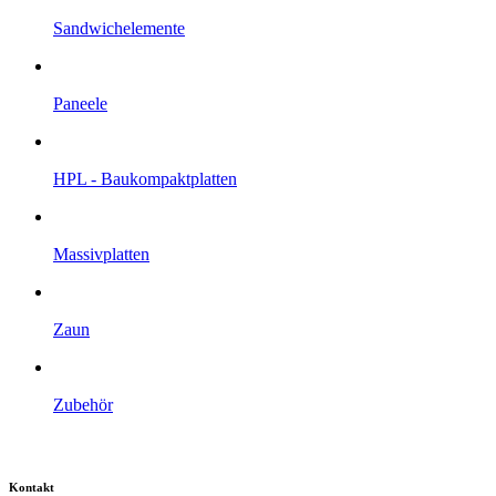
Sandwich­elemente
Paneele
HPL - Bau­kompakt­platten
Massiv­platten
Zaun
Zubehör
Kontakt