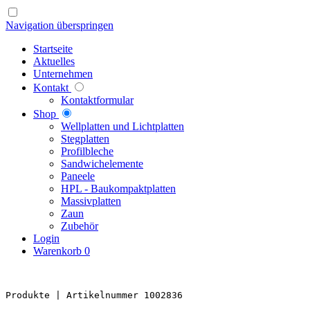
Navigation überspringen
Startseite
Aktuelles
Unternehmen
Kontakt
Kontaktformular
Shop
Well­platten und Licht­platten
Steg­platten
Profil­bleche
Sandwich­elemente
Paneele
HPL - Bau­kompakt­platten
Massiv­platten
Zaun
Zubehör
Login
Warenkorb
0
Produkte 
| Artikelnummer 1002836