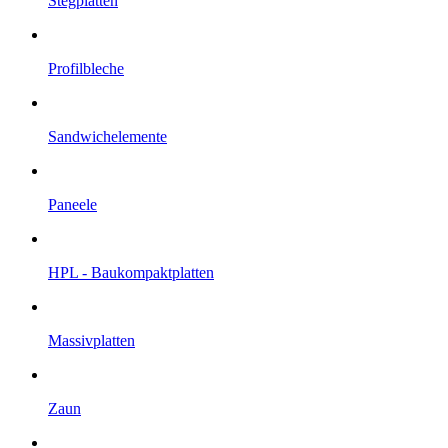
Steg­platten
Profil­bleche
Sandwich­elemente
Paneele
HPL - Bau­kompakt­platten
Massiv­platten
Zaun