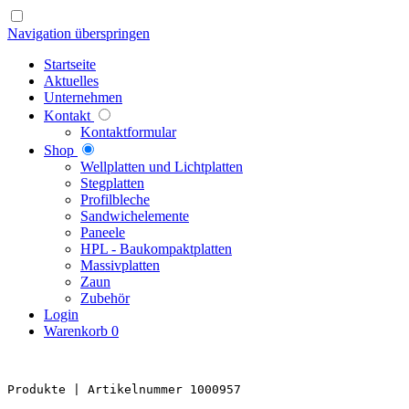
Navigation überspringen
Startseite
Aktuelles
Unternehmen
Kontakt
Kontaktformular
Shop
Well­platten und Licht­platten
Steg­platten
Profil­bleche
Sandwich­elemente
Paneele
HPL - Bau­kompakt­platten
Massiv­platten
Zaun
Zubehör
Login
Warenkorb
0
Produkte 
| Artikelnummer 1000957