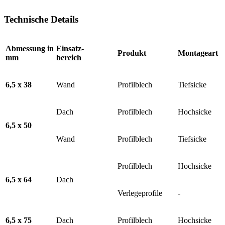
Technische Details
Abmessung in
Einsatz-
Produkt
Montageart
mm
bereich
6,5 x 38
Wand
Profilblech
Tiefsicke
Dach
Profilblech
Hochsicke
6,5 x 50
Wand
Profilblech
Tiefsicke
Profilblech
Hochsicke
6,5 x 64
Dach
Verlegeprofile
-
6,5 x 75
Dach
Profilblech
Hochsicke