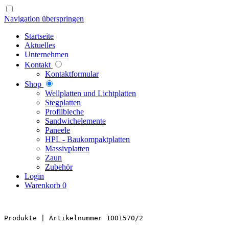
Navigation überspringen
Startseite
Aktuelles
Unternehmen
Kontakt
Kontaktformular
Shop
Well­platten und Licht­platten
Steg­platten
Profil­bleche
Sandwich­elemente
Paneele
HPL - Bau­kompakt­platten
Massiv­platten
Zaun
Zubehör
Login
Warenkorb
0
Produkte 
| Artikelnummer 1001570/2