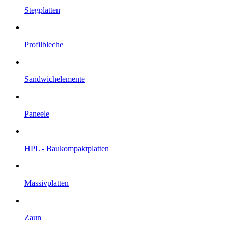
Steg­platten
Profil­bleche
Sandwich­elemente
Paneele
HPL - Bau­kompakt­platten
Massiv­platten
Zaun