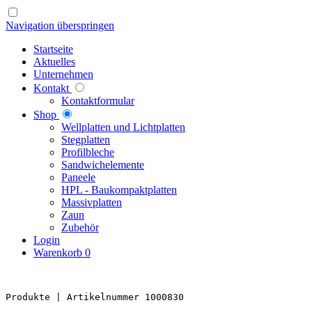
Navigation überspringen
Startseite
Aktuelles
Unternehmen
Kontakt
Kontaktformular
Shop
Well­platten und Licht­platten
Steg­platten
Profil­bleche
Sandwich­elemente
Paneele
HPL - Bau­kompakt­platten
Massiv­platten
Zaun
Zubehör
Login
Warenkorb
0
Produkte 
| Artikelnummer 1000830