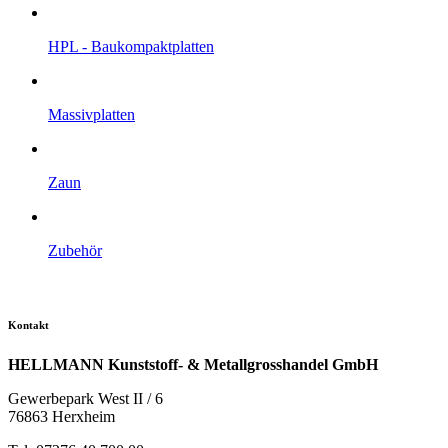
HPL - Bau­kompakt­platten
Massiv­platten
Zaun
Zubehör
Kontakt
HELLMANN Kunststoff- & Metallgrosshandel GmbH
Gewerbepark West II / 6
76863 Herxheim