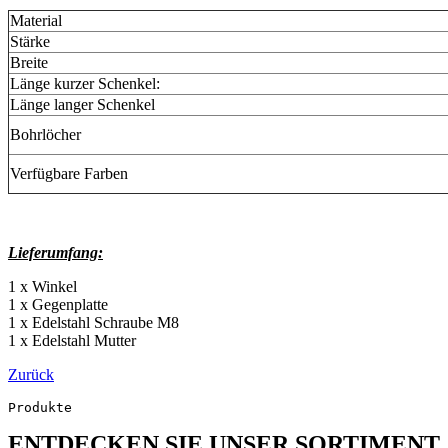
Material
Stärke
Breite
Länge kurzer Schenkel:
Länge langer Schenkel
Bohrlöcher
Verfügbare Farben
Lieferumfang:
1 x Winkel
1 x Gegenplatte
1 x Edelstahl Schraube M8
1 x Edelstahl Mutter
Zurück
Produkte
ENTDECKEN SIE UNSER SORTIMENT