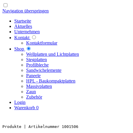
Navigation überspringen
Startseite
Aktuelles
Unternehmen
Kontakt
Kontaktformular
Shop
Well­platten und Licht­platten
Steg­platten
Profil­bleche
Sandwich­elemente
Paneele
HPL - Bau­kompakt­platten
Massiv­platten
Zaun
Zubehör
Login
Warenkorb
0
Produkte 
| Artikelnummer 1001506