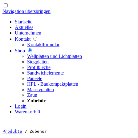
Navigation überspringen
Startseite
Aktuelles
Unternehmen
Kontakt
Kontaktformular
Shop
Well­platten und Licht­platten
Steg­platten
Profil­bleche
Sandwich­elemente
Paneele
HPL - Bau­kompakt­platten
Massiv­platten
Zaun
Zubehör
Login
Warenkorb
0
Produkte
 / Zubehör